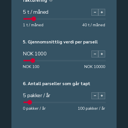
fakturering
5
t / måned
−
+
1
t / måned
40
t / måned
5.
Gjennomsnittlig verdi per parsell
NOK
1000
−
+
NOK
100
NOK
10000
6.
Antall parseller som går tapt
5
pakker / år
−
+
0
pakker / år
100
pakker / år