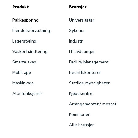
Produkt
Bransjer
Pakke­sporing
Universiteter
Eiendels­forvaltning
Sykehus
Lagerstyring
Industri
Vaskeri­håndtering
IT-avdelinger
Smarte skap
Facility Management
Mobil app
Bedriftskontorer
Maskinvare
Statlige myndigheter
Alle funksjoner
Kjøpesentre
Arrangementer / messer
Kommuner
Alle bransjer