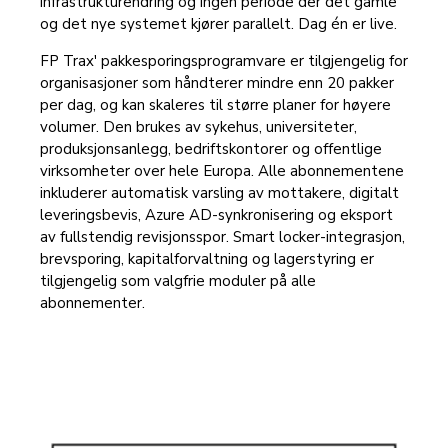
infrastrukturendring og ingen periode der det gamle
og det nye systemet kjører parallelt. Dag én er live.
FP Trax' pakkesporingsprogramvare er tilgjengelig for
organisasjoner som håndterer mindre enn 20 pakker
per dag, og kan skaleres til større planer for høyere
volumer. Den brukes av sykehus, universiteter,
produksjonsanlegg, bedriftskontorer og offentlige
virksomheter over hele Europa. Alle abonnementene
inkluderer automatisk varsling av mottakere, digitalt
leveringsbevis, Azure AD-synkronisering og eksport
av fullstendig revisjonsspor. Smart locker-integrasjon,
brevsporing, kapitalforvaltning og lagerstyring er
tilgjengelig som valgfrie moduler på alle
abonnementer.