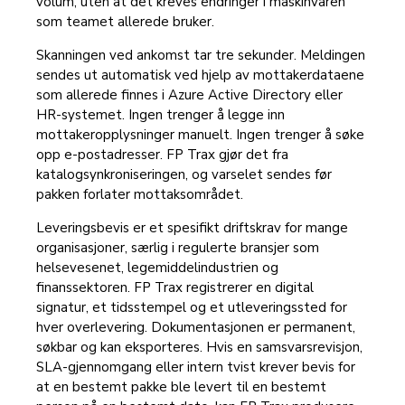
volum, uten at det kreves endringer i maskinvaren
som teamet allerede bruker.
Skanningen ved ankomst tar tre sekunder. Meldingen
sendes ut automatisk ved hjelp av mottakerdataene
som allerede finnes i Azure Active Directory eller
HR-systemet. Ingen trenger å legge inn
mottakeropplysninger manuelt. Ingen trenger å søke
opp e-postadresser. FP Trax gjør det fra
katalogsynkroniseringen, og varselet sendes før
pakken forlater mottaksområdet.
Leveringsbevis er et spesifikt driftskrav for mange
organisasjoner, særlig i regulerte bransjer som
helsevesenet, legemiddelindustrien og
finanssektoren. FP Trax registrerer en digital
signatur, et tidsstempel og et utleveringssted for
hver overlevering. Dokumentasjonen er permanent,
søkbar og kan eksporteres. Hvis en samsvarsrevisjon,
SLA-gjennomgang eller intern tvist krever bevis for
at en bestemt pakke ble levert til en bestemt