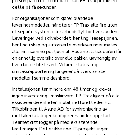
person på en bestemt dato, kan FP Trax produsere
dette på få sekunder.
For organisasjoner som kjører blandede
leveringsmodeller, håndterer FP Trax alle fire uten
et separat system eller arbeidsflyt for hver av dem.
Leveringer ved skrivebordet, henting i resepsjonen,
henting i skap og autoriserte overleveringer mates
alle inn i samme postjournal. Postmottakslederen får
en enhetlig oversikt over alle pakker, uavhengig av
hvordan de ble levert. Volum-, status- og
unntaksrapportering fungerer på tvers av alle
modeller i samme dashbord.
Installasjonen tar mindre enn 48 timer og krever
ingen investering i maskinvare. FP Trax kjører på alle
eksisterende enheter: mobil, nettbrett eller PC.
Tilkoblingen til Azure AD for synkronisering av
mottakerkataloger konfigureres under oppstart.
Teamet ditt logger på med eksisterende
legitimasjon. Det er ikke noe IT-prosjekt, ingen