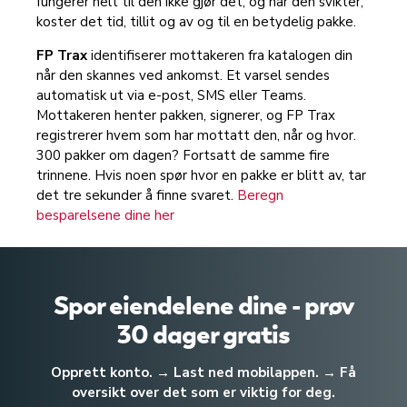
fungerer helt til den ikke gjør det, og når den svikter,
koster det tid, tillit og av og til en betydelig pakke.
FP Trax
identifiserer mottakeren fra katalogen din
når den skannes ved ankomst. Et varsel sendes
automatisk ut via e-post, SMS eller Teams.
Mottakeren henter pakken, signerer, og FP Trax
registrerer hvem som har mottatt den, når og hvor.
300 pakker om dagen? Fortsatt de samme fire
trinnene. Hvis noen spør hvor en pakke er blitt av, tar
det tre sekunder å finne svaret.
Beregn
besparelsene dine her
Spor eiendelene dine - prøv
30 dager gratis
Opprett konto. → Last ned mobilappen. → Få
oversikt over det som er viktig for deg.