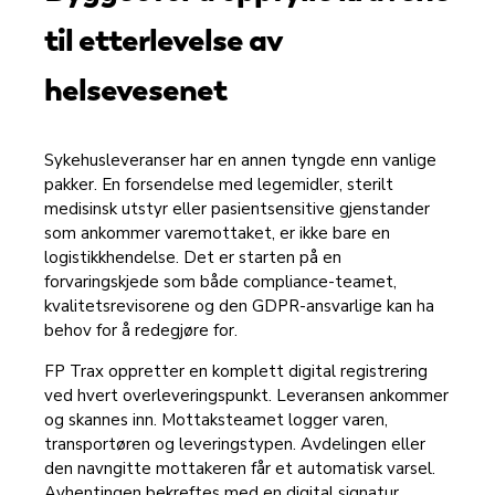
til etterlevelse av
helsevesenet
Sykehusleveranser har en annen tyngde enn vanlige
pakker. En forsendelse med legemidler, sterilt
medisinsk utstyr eller pasientsensitive gjenstander
som ankommer varemottaket, er ikke bare en
logistikkhendelse. Det er starten på en
forvaringskjede som både compliance-teamet,
kvalitetsrevisorene og den GDPR-ansvarlige kan ha
behov for å redegjøre for.
FP Trax oppretter en komplett digital registrering
ved hvert overleveringspunkt. Leveransen ankommer
og skannes inn. Mottaksteamet logger varen,
transportøren og leveringstypen. Avdelingen eller
den navngitte mottakeren får et automatisk varsel.
Avhentingen bekreftes med en digital signatur.