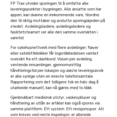
FP Trax utvider sporingen til å omfatte alle
leveringspunkter i bygningen. Alle ansatte som har
appen, kan skanne en innkommende vare, tilordne
den til riktig mottaker og avslutte sporingskjeden på
stedet. Avdelingsledere, avdelingsledere og
fasilitetsteamet ser alle den samme oversikten i
sanntid.
For sykehusnettverk med flere avdelinger, fløyer
eller satellittklinikker får logistikkledelsen samlet
oversikt fra ett dashbord. Volum per avdeling,
ventende innsamlinger, gjennomsnittlig
håndteringstid per lokasjon og uløste leveringsavvik
er alle synlige uten en eneste telefonsamtale.
Rapportering som det tidligere tok en halv dag å
utarbeide manuelt, kan nå gjøres med to klikk.
Gjenbrukbart medisinsk utstyr, vaskesykluser og
håndtering av utlån av artikler kan også spores via
samme plattform. Ett system. Ett revisjonsspor. Alt
som kreves ved neste inspeksjon, er allerede