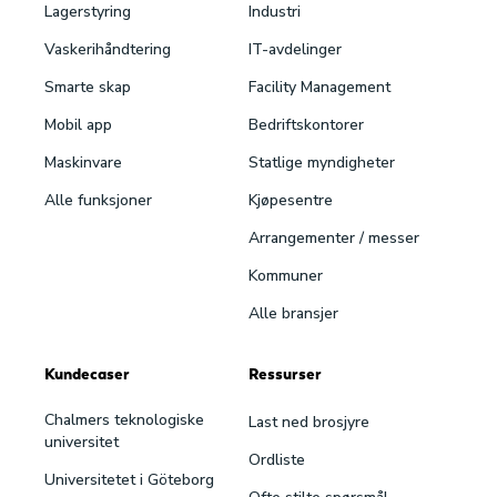
Lagerstyring
Industri
Vaskeri­håndtering
IT-avdelinger
Smarte skap
Facility Management
Mobil app
Bedriftskontorer
Maskinvare
Statlige myndigheter
Alle funksjoner
Kjøpesentre
Arrangementer / messer
Kommuner
Alle bransjer
Kundecaser
Ressurser
Chalmers teknologiske
Last ned brosjyre
universitet
Ordliste
Universitetet i Göteborg