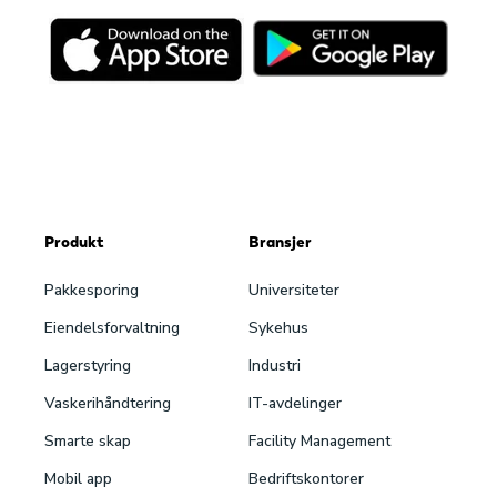
Produkt
Bransjer
Pakke­sporing
Universiteter
Eiendels­forvaltning
Sykehus
Lagerstyring
Industri
Vaskeri­håndtering
IT-avdelinger
Smarte skap
Facility Management
Mobil app
Bedriftskontorer