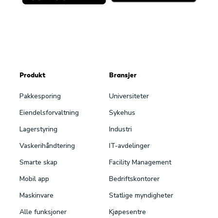
Produkt
Bransjer
Pakke­sporing
Universiteter
Eiendels­forvaltning
Sykehus
Lagerstyring
Industri
Vaskeri­håndtering
IT-avdelinger
Smarte skap
Facility Management
Mobil app
Bedriftskontorer
Maskinvare
Statlige myndigheter
Alle funksjoner
Kjøpesentre