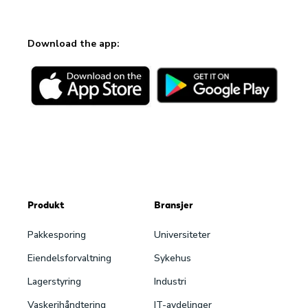
Download the app:
Produkt
Bransjer
Pakke­sporing
Universiteter
Eiendels­forvaltning
Sykehus
Lagerstyring
Industri
Vaskeri­håndtering
IT-avdelinger