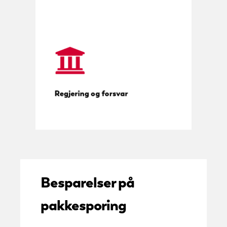
Håndtering av postrom i samsvar
med regelverket
Regjering og forsvar
Besparelser på
pakkesporing