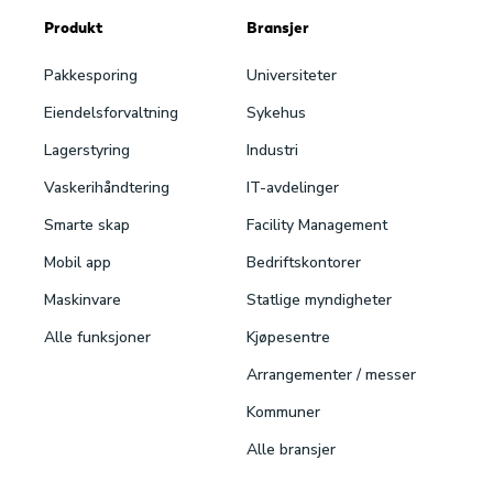
Produkt
Bransjer
Pakke­sporing
Universiteter
Eiendels­forvaltning
Sykehus
Lagerstyring
Industri
Vaskeri­håndtering
IT-avdelinger
Smarte skap
Facility Management
Mobil app
Bedriftskontorer
Maskinvare
Statlige myndigheter
Alle funksjoner
Kjøpesentre
Arrangementer / messer
Kommuner
Alle bransjer