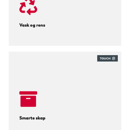
Vask og rens
TOUCH
Selvbetjent henting av pakker.
Smarte skap