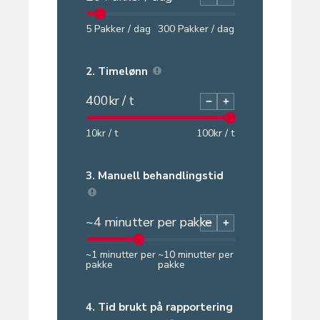
5
Pakker / dag
300
Pakker / dag
2.
Timelønn
400
kr / t
−
+
10
kr / t
100
kr / t
3.
Manuell behandlingstid
~
4
minutter per pakke
−
+
~
1
minutter per
~
10
minutter per
pakke
pakke
4.
Tid brukt på rapportering