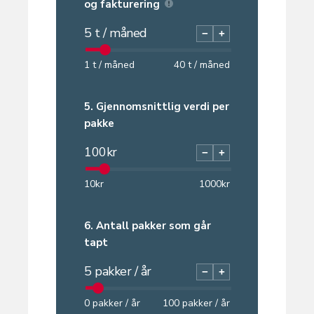
og fakturering
5
t / måned
−
+
1
t / måned
40
t / måned
5.
Gjennomsnittlig verdi per
pakke
100
kr
−
+
10
kr
1000
kr
6.
Antall pakker som går
tapt
5
pakker / år
−
+
0
pakker / år
100
pakker / år