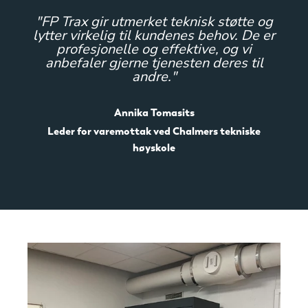
g
"FP Trax gir utmerket teknisk støtte og
er
lytter virkelig til kundenes behov. De er
l
profesjonelle og effektive, og vi
anbefaler gjerne tjenesten deres til
andre."
Annika Tomasits
Leder for varemottak ved Chalmers tekniske
høyskole