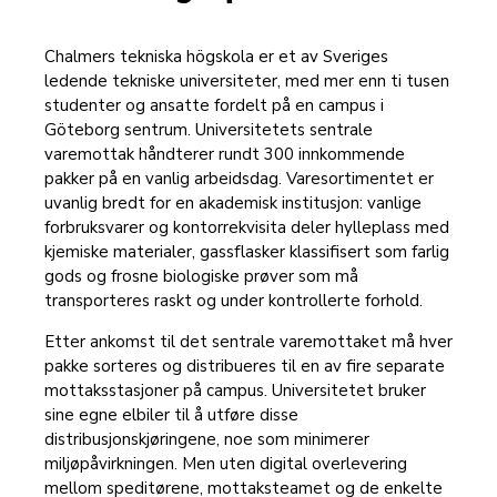
Chalmers tekniska högskola er et av Sveriges
ledende tekniske universiteter, med mer enn ti tusen
studenter og ansatte fordelt på en campus i
Göteborg sentrum. Universitetets sentrale
varemottak håndterer rundt 300 innkommende
pakker på en vanlig arbeidsdag. Varesortimentet er
uvanlig bredt for en akademisk institusjon: vanlige
forbruksvarer og kontorrekvisita deler hylleplass med
kjemiske materialer, gassflasker klassifisert som farlig
gods og frosne biologiske prøver som må
transporteres raskt og under kontrollerte forhold.
Etter ankomst til det sentrale varemottaket må hver
pakke sorteres og distribueres til en av fire separate
mottaksstasjoner på campus. Universitetet bruker
sine egne elbiler til å utføre disse
distribusjonskjøringene, noe som minimerer
miljøpåvirkningen. Men uten digital overlevering
mellom speditørene, mottaksteamet og de enkelte