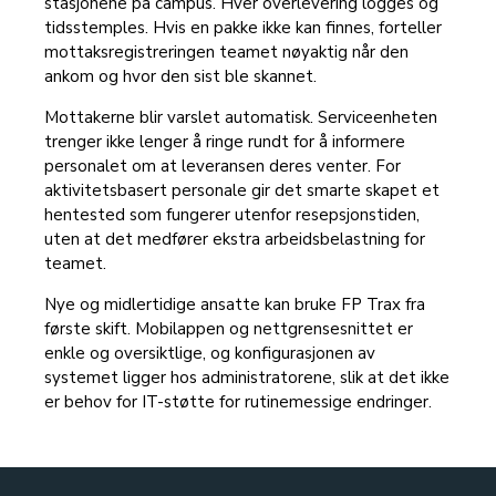
stasjonene på campus. Hver overlevering logges og
tidsstemples. Hvis en pakke ikke kan finnes, forteller
mottaksregistreringen teamet nøyaktig når den
ankom og hvor den sist ble skannet.
Mottakerne blir varslet automatisk. Serviceenheten
trenger ikke lenger å ringe rundt for å informere
personalet om at leveransen deres venter. For
aktivitetsbasert personale gir det smarte skapet et
hentested som fungerer utenfor resepsjonstiden,
uten at det medfører ekstra arbeidsbelastning for
teamet.
Nye og midlertidige ansatte kan bruke FP Trax fra
første skift. Mobilappen og nettgrensesnittet er
enkle og oversiktlige, og konfigurasjonen av
systemet ligger hos administratorene, slik at det ikke
er behov for IT-støtte for rutinemessige endringer.