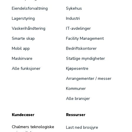
Eiendels­forvaltning
Sykehus
Lagerstyring
Industri
Vaskeri­håndtering
IT-avdelinger
Smarte skap
Facility Management
Mobil app
Bedriftskontorer
Maskinvare
Statlige myndigheter
Alle funksjoner
Kjøpesentre
Arrangementer / messer
Kommuner
Alle bransjer
Kundecaser
Ressurser
Chalmers teknologiske
Last ned brosjyre