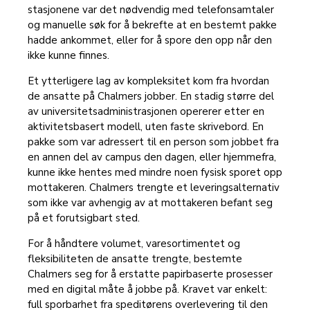
stasjonene var det nødvendig med telefonsamtaler
og manuelle søk for å bekrefte at en bestemt pakke
hadde ankommet, eller for å spore den opp når den
ikke kunne finnes.
Et ytterligere lag av kompleksitet kom fra hvordan
de ansatte på Chalmers jobber. En stadig større del
av universitetsadministrasjonen opererer etter en
aktivitetsbasert modell, uten faste skrivebord. En
pakke som var adressert til en person som jobbet fra
en annen del av campus den dagen, eller hjemmefra,
kunne ikke hentes med mindre noen fysisk sporet opp
mottakeren. Chalmers trengte et leveringsalternativ
som ikke var avhengig av at mottakeren befant seg
på et forutsigbart sted.
For å håndtere volumet, varesortimentet og
fleksibiliteten de ansatte trengte, bestemte
Chalmers seg for å erstatte papirbaserte prosesser
med en digital måte å jobbe på. Kravet var enkelt:
full sporbarhet fra speditørens overlevering til den