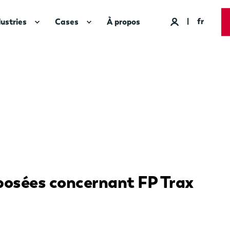
fr
dustries
Cases
À propos
osées concernant FP Trax