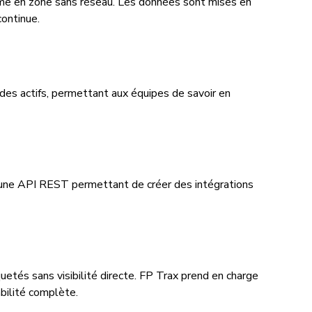
même en zone sans réseau. Les données sont mises en
continue.
t des actifs, permettant aux équipes de savoir en
 une API REST permettant de créer des intégrations
uetés sans visibilité directe. FP Trax prend en charge
abilité complète.