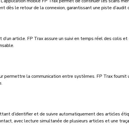
e. L’application mobile FP Trax permet de continuer les scans 
 dès le retour de la connexion, garantissant une piste d’audit 
t d’un article. FP Trax assure un suivi en temps réel des colis e
nsable.
ur permettre la communication entre systèmes. FP Trax fournit
e.
tant d’identifier et de suivre automatiquement des articles étiq
ntact, avec lecture simultanée de plusieurs articles et une traç