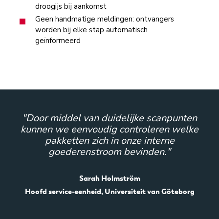
droogijs bij aankomst
Geen handmatige meldingen: ontvangers
worden bij elke stap automatisch
geïnformeerd
en
"Door middel van duidelijke scanpunten
"
ke
kunnen we eenvoudig controleren welke
k
pakketten zich in onze interne
goederenstroom bevinden."
Sarah Holmström
rg
Hoofd service-eenheid, Universiteit van Göteborg
H