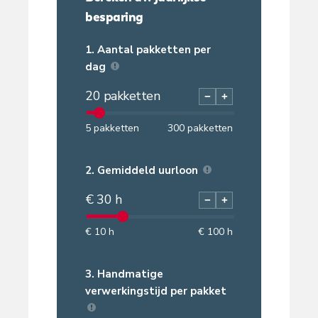
besparing
1.
Aantal pakketten per
dag
20
pakketten
−
+
5
pakketten
300
pakketten
2.
Gemiddeld uurloon
€
30
h
−
+
€
10
h
€
100
h
3.
Handmatige
verwerkingstijd per pakket