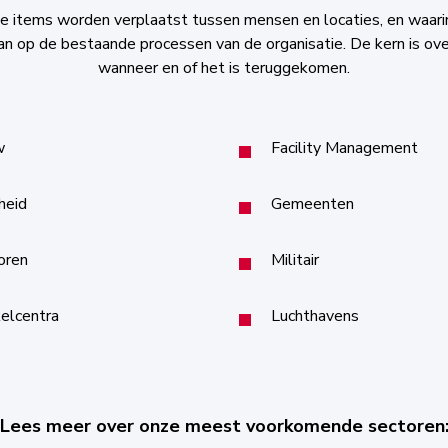
ke items worden verplaatst tussen mensen en locaties, en waarin
aan op de bestaande processen van de organisatie. De kern is over
wanneer en of het is teruggekomen.
w
Facility Management
heid
Gemeenten
oren
Militair
elcentra
Luchthavens
Lees meer over onze meest voorkomende sectoren