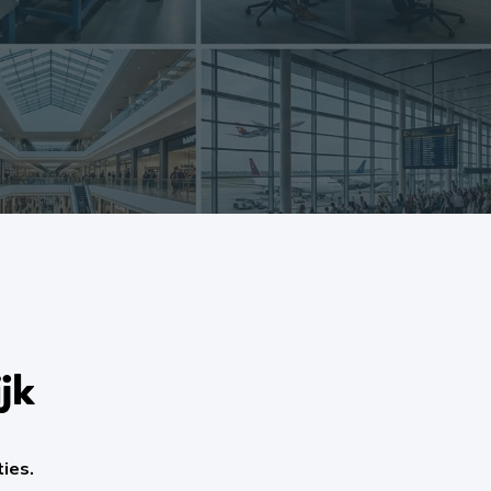
jk
ies.