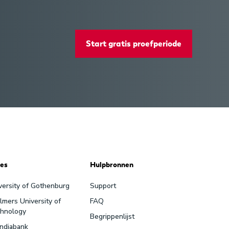
Start gratis proefperiode
es
Hulpbronnen
versity of Gothenburg
Support
lmers University of
FAQ
hnology
Begrippenlijst
ndiabank