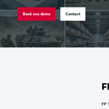
Boek een demo
Contact
F
FP 