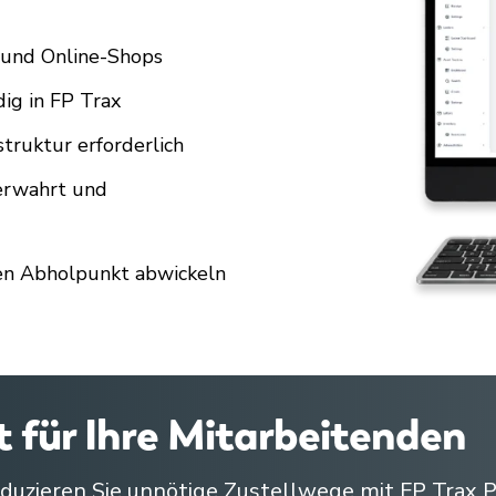
 und Online-Shops
dig in FP Trax
truktur erforderlich
verwahrt und
en Abholpunkt abwickeln
t für Ihre Mitarbeitenden
eduzieren Sie unnötige Zustellwege mit FP Trax P