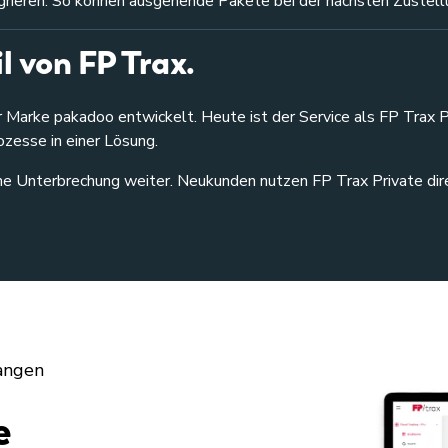
egrieren. So können ausgehende Pakete bei der nächsten Zuste
l von FP Trax.
er Marke pakadoo entwickelt.
Heute ist der Service als FP Trax P
ozesse in einer Lösung.
e Unterbrechung weiter. Neukunden nutzen FP Trax Private dir
fangen
e