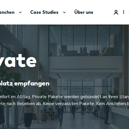
anchen
Case Studies
Über uns
vate
splatz empfangen
fort im Alltag. Private Pakete werden gebündelt an Ihren Stando
akete nach Belieben ab. Keine verpassten Pakete. Kein Anstehe