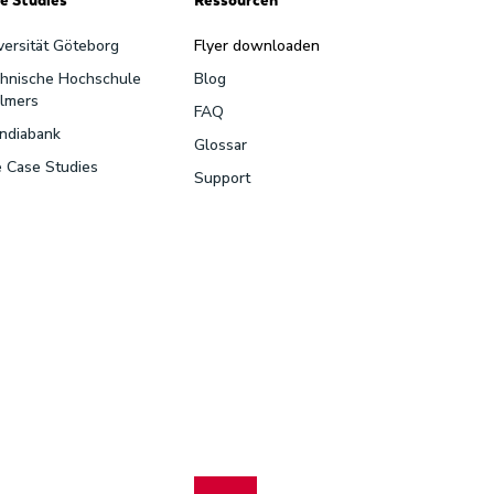
versität Göteborg
Flyer downloaden
hnische Hochschule
Blog
lmers
FAQ
ndiabank
Glossar
e Case Studies
Support