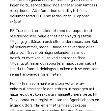
Ingen kö till servicedesk. Inga enheter som lämnas i
receptionen. All information om utbytet finns
dokumenterad i FP Trax redan innan IT öppnar
skåpet.
FP Trax ersätter osäkerhet med ett uppdaterat
realtidsregister. Varje enhet har en tydlig status:
tillgänglig, utlånad, i bruk eller under reparation. Sök
på serienummer, modell, tilldelad användare eller
plats och få svar på några sekunder. Innan du
beställer nytt kan du se vad som redan finns
tillgängligt. Innan du rapporterar något som saknat
kan du ta fram tilldelningshistoriken och se vem som
senast ansvarade för enheten.
För IT-team som hanterar stora volymer av
enhetsutlämningar är den största utmaningen att
hålla registret korrekt utan manuellt merarbete. FP
Trax uppdaterar registret i samma ögonblick som en
åtgärd utförs. När en enhet lämnas ut skapas
tilldelningen genom skanning. När den återlämnas