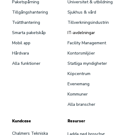
Paketspårning
Universitet & utbildning
Tillgångshantering
Sjukhus & vård
Tvätthantering
Tillverkningsindustrin
Smarta paketskåp
IT-avdelningar
Mobil app
Facility Management
Hårdvara
Kontorsmiljöer
Alla funktioner
Statliga myndigheter
Köpcentrum
Evenemang
Kommuner
Alla branscher
Kundcase
Resurser
Chalmers Tekniska
Ladda ned broschyr