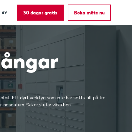
sv
30 dagar gratis
Boka möte nu
lgångar
olbil. Ett dyrt verktyg som inte har setts till på tre
mningsdatum. Saker slutar växa ben.