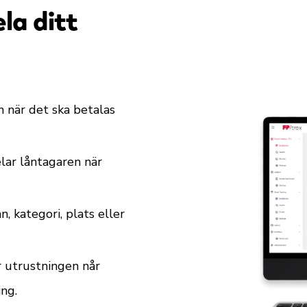
la ditt
h när det ska betalas
ar låntagaren när
n, kategori, plats eller
 utrustningen når
ing.