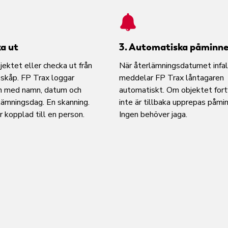
ka ut
3. Automatiska påminne
ektet eller checka ut från
När återlämningsdatumet infal
 skåp. FP Trax loggar
meddelar FP Trax låntagaren
n med namn, datum och
automatiskt. Om objektet fort
lämningsdag. En skanning.
inte är tillbaka upprepas påmi
 kopplad till en person.
Ingen behöver jaga.