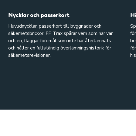
Nycklar och passerkort
Hö
Huvudnycklar, passerkort till byggnader och
Sp
säkerhetsbrickor. FP Trax spårar vem som har var
fö
och en, flaggar föremål som inte har återlämnats
be
och håller en fullständig överlämningshistorik för
fö
säkerhetsrevisioner.
hi