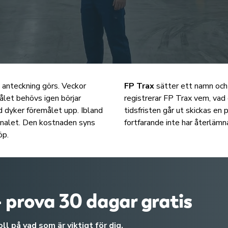
 anteckning görs. Veckor
FP Trax
sätter ett namn och 
ålet behövs igen börjar
registrerar FP Trax vem, vad 
nd dyker föremålet upp. Ibland
tidsfristen går ut skickas en
ginalet. Den kostnaden syns
fortfarande inte har återlämn
öp.
- prova 30 dagar gratis
 på vad som är viktigt för dig.