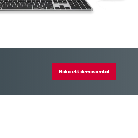
Boka ett demosamtal