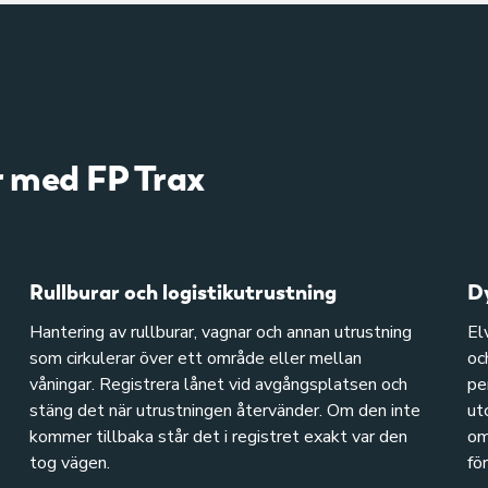
r med FP Trax
Rullburar och logistikutrustning
D
Hantering av rullburar, vagnar och annan utrustning
El
som cirkulerar över ett område eller mellan
oc
våningar. Registrera lånet vid avgångsplatsen och
pe
stäng det när utrustningen återvänder. Om den inte
ut
kommer tillbaka står det i registret exakt var den
om
tog vägen.
fö