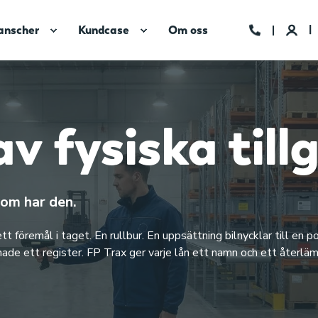
anscher
Kundcase
Om oss
v fysiska til
som har den.
t föremål i taget. En rullbur. En uppsättning bilnycklar till en po
ade ett register. FP Trax ger varje lån ett namn och ett återlä