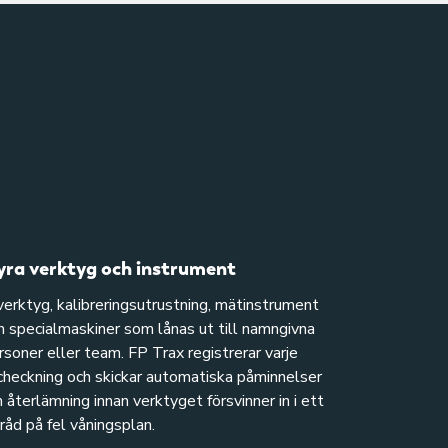
yra verktyg och instrument
verktyg, kalibreringsutrustning, mätinstrument
h specialmaskiner som lånas ut till namngivna
rsoner eller team. FP Trax registrerar varje
checkning och skickar automatiska påminnelser
 återlämning innan verktyget försvinner in i ett
rråd på fel våningsplan.